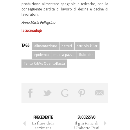
produzione alimentare spagnole e tedesche, con la
conseguente perdita di lavoro di decine e decine di
lavoratori.
Anna Maria Pellegrino
lacucinadiqb
TAGS
alimentazione
batteri
cetriolo killer
epidemia
mucca pazza
Rubriche
Tanto CibVs QuantoBasta
PRECEDENTE
SUCCESSIVO
La frase della
Il gin tonic di
settimana
Umberto Pasti