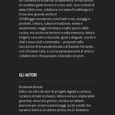
Un contenitore di parole, di esperienze, di narrazioni,
di carattere gastronomico e non solo. Una costola di
www.CibVs.com, collabora con www.Foodthings.it e
trova una sponda anche in
SOSBlogger.wordpress.com.Piatti e vini, assaggi e
prodotti, colture, culture e tradizioni, eventi e
avvenimenti, viaggi nel tempo e nello spazio della
cucina, ma anche nei territori e nella memoria, letture
e figure, racconti e resoconti, gusti e disgusti, cuochi e
chef e sous-chef e sommelier – proposti nella
narrazione di Emanuele Bonati e di Daniela Ferrando,
con Christian Sarti, e con la partecipazione di amici e
collaboratori che passano e lasciano un post…
GLI AUTORI
Emanuele Bonati
Editor da oltre 40 anni di progetti digitali e cartacei,
curatore di testi scolastici, lettore vorace, implacabile
gourmet, umorista goloso, mostra un talento
piacione per scoprire personaggi, posti e piatti che
saranno famosi un attimo prima che lo diventino.