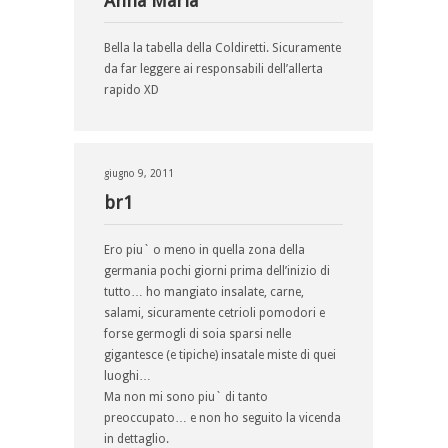
Anna Maria
Bella la tabella della Coldiretti. Sicuramente
da far leggere ai responsabili dell’allerta
rapido XD
giugno 9, 2011
br1
Ero piu` o meno in quella zona della
germania pochi giorni prima dell’inizio di
tutto… ho mangiato insalate, carne,
salami, sicuramente cetrioli pomodori e
forse germogli di soia sparsi nelle
gigantesce (e tipiche) insatale miste di quei
luoghi…
Ma non mi sono piu` di tanto
preoccupato… e non ho seguito la vicenda
in dettaglio.