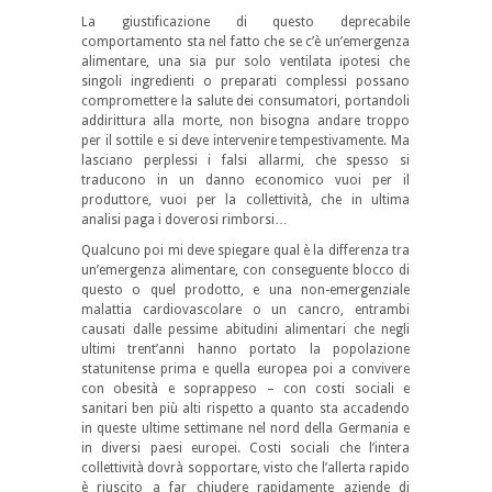
La giustificazione di questo deprecabile
comportamento sta nel fatto che se c’è un’emergenza
alimentare, una sia pur solo ventilata ipotesi che
singoli ingredienti o preparati complessi possano
compromettere la salute dei consumatori, portandoli
addirittura alla morte, non bisogna andare troppo
per il sottile e si deve intervenire tempestivamente. Ma
lasciano perplessi i falsi allarmi, che spesso si
traducono in un danno economico vuoi per il
produttore, vuoi per la collettività, che in ultima
analisi paga i doverosi rimborsi…
Qualcuno poi mi deve spiegare qual è la differenza tra
un’emergenza alimentare, con conseguente blocco di
questo o quel prodotto, e una non-emergenziale
malattia cardiovascolare o un cancro, entrambi
causati dalle pessime abitudini alimentari che negli
ultimi trent’anni hanno portato la popolazione
statunitense prima e quella europea poi a convivere
con obesità e soprappeso – con costi sociali e
sanitari ben più alti rispetto a quanto sta accadendo
in queste ultime settimane nel nord della Germania e
in diversi paesi europei. Costi sociali che l’intera
collettività dovrà sopportare, visto che l’allerta rapido
è riuscito a far chiudere rapidamente aziende di