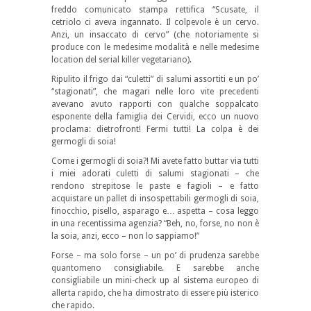
freddo comunicato stampa rettifica “Scusate, il
cetriolo ci aveva ingannato. Il colpevole è un cervo.
Anzi, un insaccato di cervo” (che notoriamente si
produce con le medesime modalità e nelle medesime
location del serial killer vegetariano).
Ripulito il frigo dai “culetti” di salumi assortiti e un po’
“stagionati”, che magari nelle loro vite precedenti
avevano avuto rapporti con qualche soppalcato
esponente della famiglia dei Cervidi, ecco un nuovo
proclama: dietrofront! Fermi tutti! La colpa è dei
germogli di soia!
Come i germogli di soia?! Mi avete fatto buttar via tutti
i miei adorati culetti di salumi stagionati – che
rendono strepitose le paste e fagioli – e fatto
acquistare un pallet di insospettabili germogli di soia,
finocchio, pisello, asparago e… aspetta – cosa leggo
in una recentissima agenzia? “Beh, no, forse, no non è
la soia, anzi, ecco – non lo sappiamo!”
Forse – ma solo forse – un po’ di prudenza sarebbe
quantomeno consigliabile. E sarebbe anche
consigliabile un mini-check up al sistema europeo di
allerta rapido, che ha dimostrato di essere più isterico
che rapido.